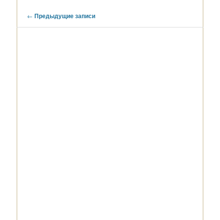
Навигация
←
Предыдущие записи
по
записям