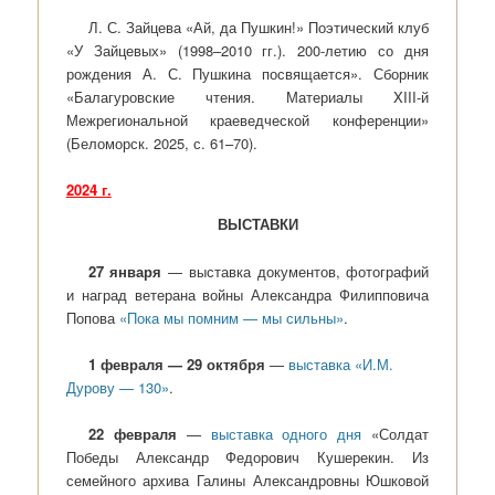
Л. С. Зайцева «Ай, да Пушкин!» Поэтический клуб
«У Зайцевых» (1998–2010 гг.). 200-летию со дня
рождения А. С. Пушкина посвящается». Сборник
«Балагуровские чтения. Материалы XIII-й
Межрегиональной краеведческой конференции»
(Беломорск. 2025, с. 61–70).
2024 г.
ВЫСТАВКИ
27 января
— выставка документов, фотографий
и наград ветерана войны Александра Филипповича
Попова
«Пока мы помним — мы сильны»
.
1 февраля — 29 октября
—
выставка «И.М.
Дурову — 130»
.
22 февраля
—
выставка одного дня
«Солдат
Победы Александр Федорович Кушерекин. Из
семейного архива Галины Александровны Юшковой