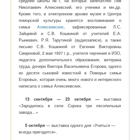
средней школы №1, на которых запечатлен Лев
Николаевич Алексеевский, его ученики и мн.др.
Кроме того, в электронном архиве музея и Центра
поморской культуры хранятся воспоминания о
семье
Алексеевских
, зафиксированные Л.С.
Зайцевой и С.В. Кошкиной от учителей Е.А.
Рынкевич, Р.Я. Тарутиной (аудиозаписи), а также
письмо С.В. Кошкиной от Евгении Викторовны
Смирновой, 2 мая 1937 г.р., учителя черчения и ИЗО,
педагога дополнительного образования, ветерана
труда, дочери Виктора Васильевича Егорова, одного
из десяти сыновей известной в Поморье семьи
Егоровых, которая очень много нового и интересного
написала о семье Алексеевских.
13 сентября — 23 октября —
выставка
«Зародились в селе Сорока три лесопильных
завода…»
5 октября
— выставка одного дня «Учиться —
всегда пригодится».