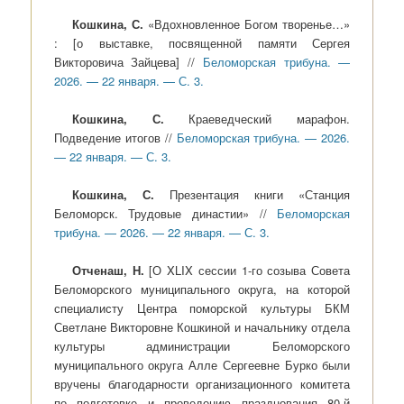
Кошкина, С.
«Вдохновленное Богом творенье…»
: [о выставке, посвященной памяти Сергея
Викторовича Зайцева] //
Беломорская трибуна. —
2026. — 22 января. — С. 3.
Кошкина, С.
Краеведческий марафон.
Подведение итогов //
Беломорская трибуна. — 2026.
— 22 января. — С. 3.
Кошкина, С.
Презентация книги «Станция
Беломорск. Трудовые династии» //
Беломорская
трибуна. — 2026. — 22 января. — С. 3.
Отченаш, Н.
[О XLIX сессии 1-го созыва Совета
Беломорского муниципального округа, на которой
специалисту Центра поморской культуры БКМ
Светлане Викторовне Кошкиной и начальнику отдела
культуры администрации Беломорского
муниципального округа Алле Сергеевне Бурко были
вручены благодарности организационного комитета
по подготовке и проведению празднования 80-й