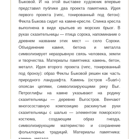
Быковой. И на этой выставке художник впервые
представил публике два проекта памятника. Идея
первого проекта (гипс, тонированный под бетон):
Фекла Быкова сидит на камне-кресле. Спинка кресла
выполнена в виде крыльев из морских брызг. В
руках сказительницы — птица сорока, напоминание о
древнем названии этих мест — село Сороки.
Объединение камня, бетона и металла
символизирует неразрывную связь человека, земли
и творчества. Материалы памятника: камень, бетон,
металл. Идея второго проекта (гипс, тонированный
под бронзу): образ Феклы Быковой решен как часть
природного ландшафта. Камень (остров «Šuari»)
опоясан цепями, символизирующими реку Выг.
Петроглифы на камне указывают на родину
сказительницы — деревню Выгостров. Венчают
многосоставную композицию раскинутые руки
сказительницы с шалью — элементом поморского
костюма, создающим образ гнезда,
символизирующим материнство и сохранение
фольклорных традиций. Материалы памятника:
камень, металл.