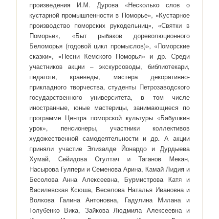
произведения И.М. Дурова «Несколько слов о
кустарной промышленности в Поморье», «Кустарное
производство поморских рукодельниц», «Святки в
Поморье», «Быт рыбаков дореволюционного
Беломорья (годовой цикл промыслов)», «Поморские
сказки», «Песни Кемского Поморья» и др. Среди
участников акции – экскурсоводы, библиотекари,
педагоги, краеведы, мастера декоративно-
прикладного творчества, студенты Петрозаводского
государственного университета, в том числе
иностранные, юные мастерицы, занимающиеся по
программе Центра поморской культуры «Бабушкин
урок», пенсионеры, участники коллективов
художественной самодеятельности и др. А акции
приняли участие Элизалде Йонардо и Дурдыева
Хумай, Сейидова Огултач и Таганов Мекан,
Насырова Гулпери и Семенова Арина, Камай Лидия и
Бесолова Анна Алексеевна, Бурмистрова Катя и
Василевская Ксюша, Веселова Наталья Ивановна и
Волкова Галина Антоновна, Гадулина Милана и
Голубенко Вика, Зайкова Людмила Алексеевна и