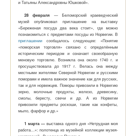
и Татьяны Александровны Юшковой».
28 февраля
— Беломорский краеведческий
музей опубликовал приглашение на выставку
«Береженая посуда два века стоит», где можно
познакомиться с предметами посуды из Норвегии. В
приглашении
сообщалось следующее: «Понятие
«поморская торговля» связано с определённым
историческим периодом и означает своеобразную
меновую торговлю. Возникла она около 1740 г. и
просуществовала до 1917 г. Велась она между
местными жителями Северной Норвегии и русскими
поморами и имела важное значение как для русских,
так и для норвежцев. Поморы привозили в Норвегию
зерно, молочные продукты, железо, древесину,
смолы, бересту, свечи и др. А из Норвегии
привозили предметы роскоши, такие как конфеты,
мыло, фарфор и др.»
1 марта —
выставка одного дня «Нетрудная моя
работа…»: полотенца из музейной коллекции музея-