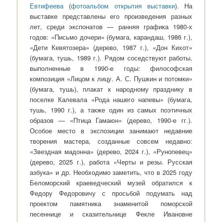
Евтифеева
(
фотоальбом открытия выставки
). На
выставке представлены его произведения разных
лет, среди экспонатов — ранняя графика 1980-х
годов: «Письмо дочери» (бумага, карандаш, 1986 г.),
«Дети Кевятозера» (дерево, 1987 г.), «Дон Кихот»
(бумага, тушь, 1989 г.). Рядом соседствуют работы,
выполненные в 1990-е годы: философская
композиция «Лицом к лицу. А. С. Пушкин и потомки»
(бумага, тушь), плакат к народному празднику в
поселке Калевала «Рода нашего напевы» (бумага,
тушь, 1990 г.), а также один из самых поэтичных
образов — «Птица Гамаюн» (дерево, 1990-е гг.).
Особое место в экспозиции занимают недавние
творения мастера, созданные совсем недавно:
«Звездная мадонна» (дерево, 2024 г.), «Рунопевец»
(дерево, 2025 г.), работа «Черты и резы. Русская
азбука» и др. Необходимо заметить, что в 2025 году
Беломорский краеведческий музей обратился к
Федору Федоровичу с просьбой подумать над
проектом памятника знаменитой поморской
песеннице и сказительнице Фекле Ивановне