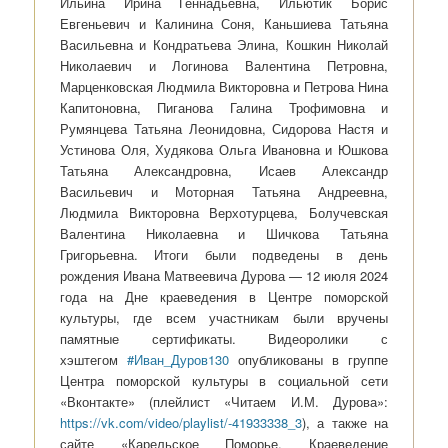
Ильина Ирина Геннадьевна, Ильютик Борис
Евгеньевич и Калинина Соня, Каньшиева Татьяна
Васильевна и Кондратьева Элина, Кошкин Николай
Николаевич и Логинова Валентина Петровна,
Марценковская Людмила Викторовна и Петрова Нина
Капитоновна, Пиганова Галина Трофимовна и
Румянцева Татьяна Леонидовна, Сидорова Настя и
Устинова Оля, Худякова Ольга Ивановна и Юшкова
Татьяна Александровна, Исаев Александр
Васильевич и Моторная Татьяна Андреевна,
Людмила Викторовна Верхотурцева, Болучевская
Валентина Николаевна и Шичкова Татьяна
Григорьевна. Итоги были подведены в день
рождения Ивана Матвеевича Дурова — 12 июля 2024
года на Дне краеведения в Центре поморской
культуры, где всем участникам были вручены
памятные сертификаты. Видеоролики с
хэштегом
#Иван_Дуров130
опубликованы в группе
Центра поморской культуры в социальной сети
«Вконтакте» (плейлист «Читаем И.М. Дурова»:
https://vk.com/video/playlist/-41933338_3
), а также на
сайте «Карельское Поморье. Краеведение