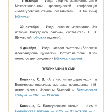
18 октября —
Издан сборник материалов XIII-й
Межрегиональной краеведческой конференции
«Балагуровские чтения» (составитель С. В. Кошкина)
(
обложка
).
30 октября
— Издан сборник материалов «Из
истории Тунгудского района», составитель С. В.
Щуковский (
обложка
издания).
4 декабря
— Издан каталог выставки «Валентин
Александрович Щуковский. Портрет на фоне… К 95-
летию со дня рождения» (
обложка издания
).
ПУБЛИКАЦИИ В СМИ
Кошкина, С. В.
«А у нас ли во деревне…» : в
Беломорске открылась выставка, посвященная 145-
летию Феклы Ивановны Быковой //
Беломорская
трибуна. — 2025. — 19 июня.
Кошкина, С.
Балагуровские чтения — 2025 //
Беломорская трибуна. — 2025. — 30 октября. — С.