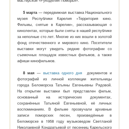
мастерской «Рукоделия Поморья».
5 марта
— передвижная выставка Национального
музея Республики Карелия «Территория кино.
Фильмы, снятые в Карелии», рассказывающая о
кинолентах, которые были сняты в нашей республике
за неполные сто лет. Многие из них вошли в золотой
фонд отечественного и мирового кино. Посетители
выставки могут увидеть редкие фотографии со
съемочных площадок известных фильмов, а также
афиши кинофильмов.
8 мая
—
выставка одного дня
документов и
фотографий из личной коллекции жительницы
города Беломорска Татьяны Евгеньевны Рядовой.
На открытии выставки был представлен фильм,
основанный на исторических документах,
сохранённых Татьяной Евгеньевной, её личных
воспоминаниях. В фильме прозвучали архивные
записи поморских песен, произведённые в
Беломорске в 1958 году музыковедом Светланой
Николаевной Кондратьевой от песенниц Карельского