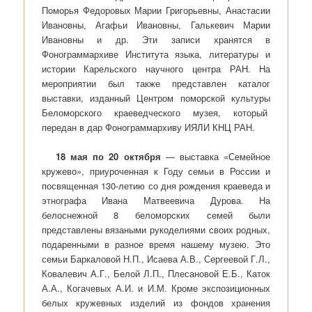
Поморья Федоровых Марии Григорьевны, Анастасии
Ивановны, Агафьи Ивановны, Галькевич Марии
Ивановны и др. Эти записи хранятся в
Фонограммархиве Института языка, литературы и
истории Карельского научного центра РАН. На
мероприятии был также представлен каталог
выставки, изданный Центром поморской культуры
Беломорского краеведческого музея, который
передан в дар Фонограммархиву ИЯЛИ КНЦ РАН.
18 мая по 20 октября
— выставка «Семейное
кружево», приуроченная к Году семьи в России и
посвященная 130-летию со дня рождения краеведа и
этнографа Ивана Матвеевича Дурова. На
белоснежной 8 беломорских семей были
представлены вязаными рукоделиями своих родных,
подаренными в разное время нашему музею. Это
семьи Баркаловой Н.П., Исаева А.В., Сергеевой Г.Л.,
Ковалевич А.Г., Белой Л.П., Плесановой Е.Б., Каток
А.А., Когачевых А.И. и И.М. Кроме экспозиционных
белых кружевных изделий из фондов хранения