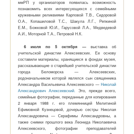
ммРП у организаторов появилась возможность
познакомить всех интересующихся с семейными
кружевными реликвиями Карповой Т.В., Сидоровой
О.А., Копашиловой Т.С., Шакула Л.Г., Репкиной
Е.М., Божковой Ю.И., Гарусовой Л.А., Медведевой
А.И., Моторной Т.А., Петровой Н.К.
6 июля по 5 октября —
выставка об
учительской династии Алексеевских. Ее основу
составили материалы, хранящиеся в фондах музея,
рассказывающие о старейшей учительской династии
города Беломорска — Алексеевских,
родоначальником которой являлся сын священника
Александра Васильевича Алексеевского —
Николай
Александрович Алексеевский.
Это, прежде всего,
семейные фотографии, переданные для копирования
2 января 1988 г. его племянницей Мелитиной
Ефимовной Кузнецовой, дочерью сестры Николая
Александровича — Серафимы Александровны, а
также снимки прошлого века Леонида Николаевича
Алексеевского, фотографии преподавателей