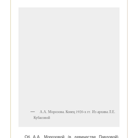
А.А. Морозова. Конец 1920-х гг. Из архива Л.Е.
Кубасовой
Об А.А. Морозовой (в девичестве Павловой),