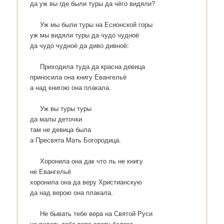
да уж вы где были туры да чёго видяли?
Уж мы были туры на Есионской горы
уж мы видяли туры да чудо чудноё
да чудо чудноё да диво дивноё:
Приходила туда да красна девица
приносила она книгу Евангельё
а над книгою она плакала.
Уж вы туры туры
да малы деточки
там не девица была
а Пресвята Мать Богородица.
Хоронила она дак что ль не книгу
не Евангельё
хоронила она да веру Христианскую
да над верою она плакала.
Не бывать тебе вера на Святой Руси
не видать тебе вера свету белого