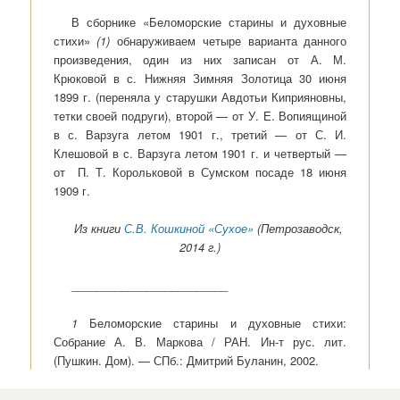
В сборнике «Беломорские старины и духовные
стихи»
(1)
обнаруживаем четыре варианта данного
произведения, один из них записан от А. М.
Крюковой в с. Нижняя Зимняя Золотица 30 июня
1899 г. (переняла у старушки Авдотьи Киприяновны,
тетки своей подруги), второй — от У. Е. Вопиящиной
в с. Варзуга летом 1901 г., третий — от С. И.
Клешовой в с. Варзуга летом 1901 г. и четвертый —
от П. Т. Корольковой в Сумском посаде 18 июня
1909 г.
Из книги
С.В. Кошкиной «Сухое»
(Петрозаводск,
2014 г.)
_________________________
1
Беломорские старины и духовные стихи:
Собрание А. В. Маркова / РАН. Ин-т рус. лит.
(Пушкин. Дом). — СПб.: Дмитрий Буланин, 2002.