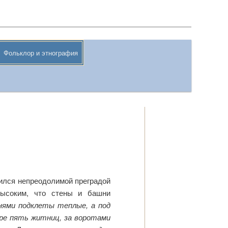
Поиск
Фольклор и этнография
вился непреодолимой преградой
высоким, что стены и башни
ями подклеты теплые, а под
оре пять житниц, за воротами