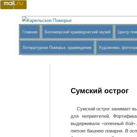
Перейти
к
основному
Краеведение Беломорского района
Карельское Поморье
содержимому
Главное
Главная
Беломорский краеведческий музей
Центр пом
меню
Литературное Поморье, краеведение
Художники, фотогр
Сумский острог
Сумский острог занимает в
для неприятелей. Фортифик
выдерживали «огненный бой»
пятою башнею поварня. В ост