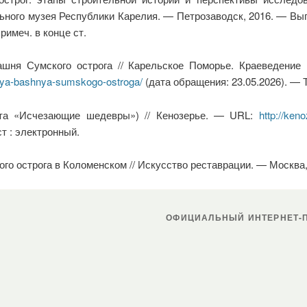
ьного музея Республики Карелия. — Петрозаводск, 2016. — Вы
римеч. в конце ст.
ня Сумского острога // Карельское Поморье. Краеведение 
aya-bashnya-sumskogo-ostroga/
(дата обращения: 23.05.2026). — Т
ета «Исчезающие шедевры») // Кенозерье. — URL:
http://ken
т : электронный.
о острога в Коломенском // Искусство реставрации. — Москва
ОФИЦИАЛЬНЫЙ ИНТЕРНЕТ-П