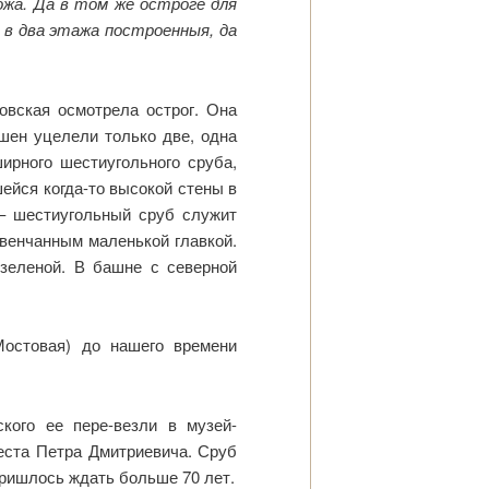
ожа. Да в том же остроге для
 в два этажа построенныя, да
овская осмотрела острог. Она
ашен уцелели только две, одна
ирного шестиугольного сруба,
шейся когда-то высокой стены в
 – шестиугольный сруб служит
венчанным маленькой главкой.
 зеленой. В башне с северной
Мостовая) до нашего времени
кого ее пере-везли в музей-
реста Петра Дмитриевича. Сруб
пришлось ждать больше 70 лет.