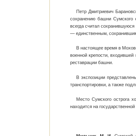
Петр Дмитриевич Барановск
сохранению башни Сумского о
всегда считал сохранившуюся 
— единственным, сохранившим
В настоящее время в Мохово
военной крепости, входившей 
реставрации башни.
В экспозиции представлен
транспортировки, а также под
Место Сумского острога хо
находится на государственной 
Мильчик, М. И.
Сумской о