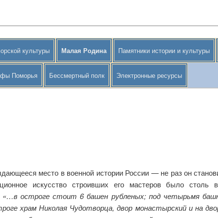
орской культуры
Малая Родина
Памятники истории и культуры
афы Поморья
Бессмертный полк
Электронные ресурсы
ыдающееся место в военной истории России — не раз он стано
ационное искусство строивших его мастеров было столь 
.
«…в остроге стоит 6 башен рубленых; под четырьмя башн
роге храм Николая Чудотворца, двор монастырский и на дв