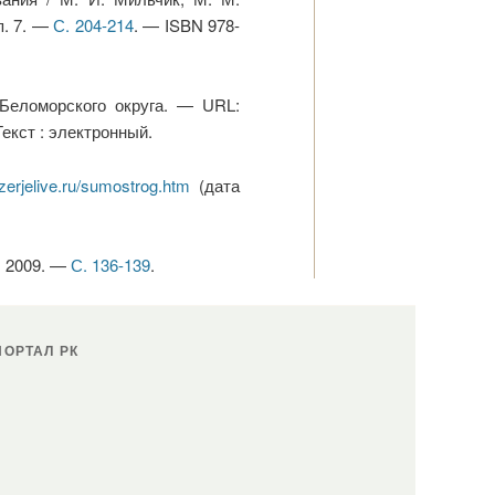
п. 7. —
С. 204-214
. — ISBN 978-
Беломорского округа. — URL:
екст : электронный.
ozerjelive.ru/sumostrog.htm
(дата
, 2009. —
С. 136-139
.
ОРТАЛ РК