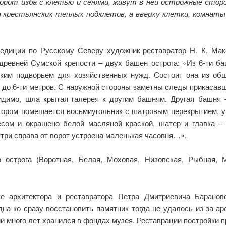
орот изба с клетью и сенями, живут в ней острожные стор
 крестьянских теплых подклетов, а вверху клетки, комнаты
педиции по Русскому Северу художник-реставратор Н. К. Мак
древней Сумской крепости – двух башен острога: «Из 6-ти б
им подворьем для хозяйственных нужд. Состоит она из обш
5 до 6-ти метров. С наружной стороны заметны следы прикасав
видимо, шла крытая галерея к другим башням. Другая башня
отором помещается восьмиугольник с шатровым перекрытием, у
сом и окрашено белой масляной краской, шатер и главка –
утри справа от ворот устроена маленькая часовня…».
острога (Воротная, Белая, Моховая, Низовская, Рыбная, 
е архитектора и реставратора Петра Дмитриевича Барановс
на-ко сразу восстановить памятник тогда не удалось из-за а
и много лет хранился в фондах музея. Реставрации постройки 