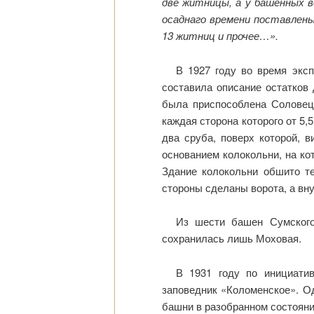
две житницы, а у башенных в
осаднаго времени поставлены
13 житниц и прочее…».
В 1927 году во время экс
составила описание остатков 
была приспособлена Соловецк
каждая сторона которого от 5,
два сруба, поверх которой, 
основанием колокольни, на к
Здание колокольни обшито те
стороны сделаны ворота, а вн
Из шести башен Сумского 
сохранилась лишь Моховая.
В 1931 году по инициатив
заповедник «Коломенское». Од
башни в разобранном состояни