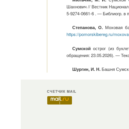
Шахнович // Вестник Национал
5-9274-0661-6 . — Библиогр. в п
Степанова, О.
Моховая баш
https://pomorskibereg.ru/moxov
Сумской
острог
(из букл
обращения: 23.05.2026). — Текс
Шургин, И. Н.
Башня Сумског
СЧЕТЧИК MAIL