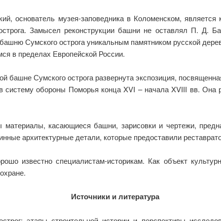
ий, основатель музея-заповедника в Коломенском, является 
строга. Замысел реконструкции башни не оставлял П. Д. Ба
башню Сумского острога уникальным памятником русской дере
ся в пределах Европейской России.
й башне Сумского острога развернута экспозиция, посвященная
в систему обороны Поморья конца XVI – начала XVIII вв. Она 
ы материалы, касающиеся башни, зарисовки и чертежи, предн
линные архитектурные детали, которые предоставили реставрат
рошо известно специалистам-историкам. Как объект культурн
охране.
Источники и литература
строг: этапы строительной истории и перспективы исследов