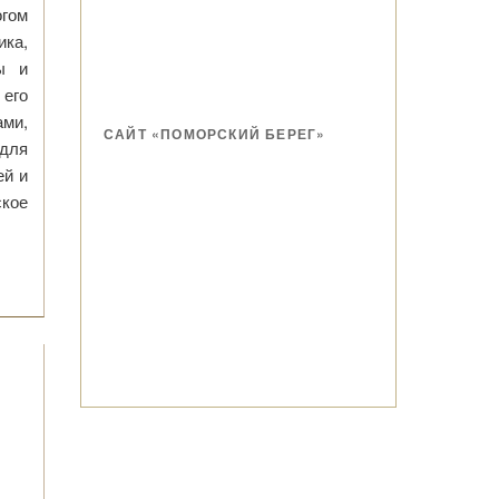
гом
ика,
ы и
его
ми,
САЙТ «ПОМОРСКИЙ БЕРЕГ»
для
ей и
ское