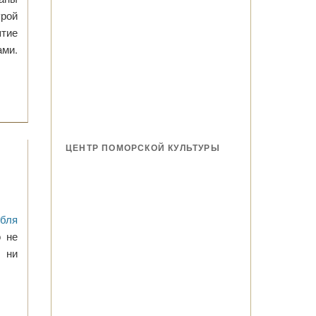
рой
ятие
ами.
ЦЕНТР ПОМОРСКОЙ КУЛЬТУРЫ
мбля
о не
ы ни