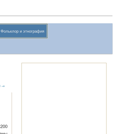
Поиск
Фольклор и этнография
и
→
 200
ланы