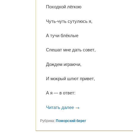
Походкой лёгкою
Чуть-чуть сутулюсь я,
А тучи блёклые
Спешат мне дать совет,
Дождем играючи,
И мокрый шлют привет,
А я — в ответ:
Читать далее
→
Рубрика:
Поморский берег