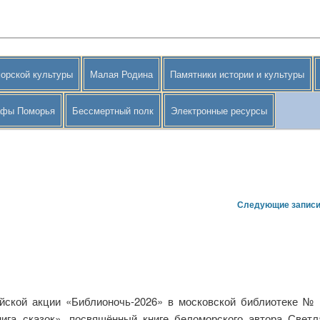
орской культуры
Малая Родина
Памятники истории и культуры
афы Поморья
Бессмертный полк
Электронные ресурсы
Следующие запис
ийской акции «Библионочь-2026» в московской библиотеке №
ига сказок», посвящённый книге беломорского автора Свет