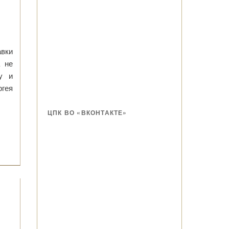
авки
а не
у и
ргея
ЦПК ВО «ВКОНТАКТЕ»