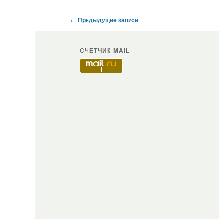
Навигация
←
Предыдущие записи
по
записям
СЧЕТЧИК MAIL