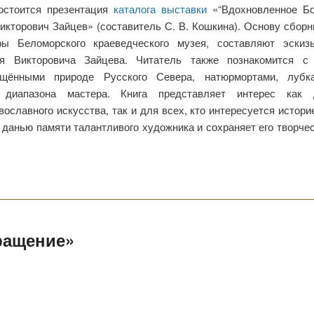
остоится презентация
каталога выставки
«“Вдохновленное Бо
кторович Зайцев» (составитель С. В. Кошкина). Основу сборн
ы Беломорского краеведческого музея, составляют эскиз
я Викторовича Зайцева. Читатель также познакомится с 
ящёнными природе Русского Севера, натюрмортами, лубка
 диапазона мастера. Книга представляет интерес как 
ославного искусства, так и для всех, кто интересуется истори
 данью памяти талантливого художника и сохраняет его творче
ращение»