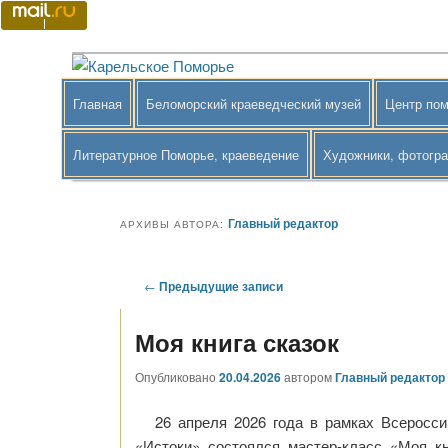
Перейти
Перейти
к
к
основному
дополнительному
Краеведение Беломорского района
Карельское Поморье
содержимому
содержимому
Главное
Главная
Беломорский краеведческий музей
Центр пом
меню
Литературное Поморье, краеведение
Художники, фотогр
Главный редактор
АРХИВЫ АВТОРА:
Навигация
←
Предыдущие записи
по
записям
Моя книга сказок
Опубликовано
20.04.2026
автором
Главный редактор
26 апреля 2026 года в рамках Всеросс
«Истоки» состоялся мастер-класс «Моя кн