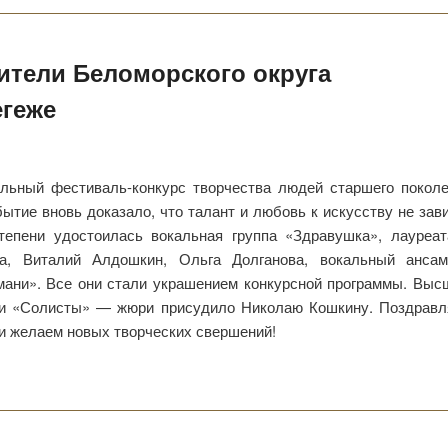
жители Беломорского округа
егеже
альный фестиваль-конкурс творчества людей старшего покол
ытие вновь доказало, что талант и любовь к искусству не зав
тепени удостоилась вокальная группа «Здравушка», лауреа
а, Виталий Алдошкин, Ольга Долганова, вокальный ансам
мани». Все они стали украшением конкурсной программы. Вы
ии «Солисты» — жюри присудило Николаю Кошкину. Поздрав
и желаем новых творческих свершений!