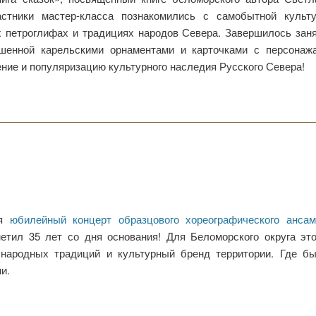
стники мастер-класса познакомились с самобытной культу
х петроглифах и традициях народов Севера. Завершилось зан
ашенной карельскими орнаментами и карточками с персонаж
ние и популяризацию культурного наследия Русского Севера!
ся
юбилейный концерт образцового хореографического анса
метил 35 лет со дня основания! Для Беломорского округа эт
 народных традиций и культурный бренд территории. Где б
и.