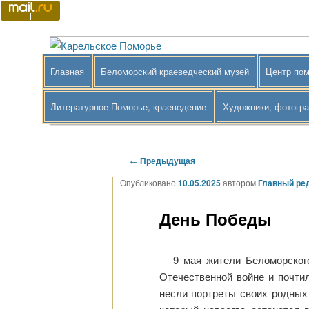
Перейти
к
основному
Краеведение Беломорского района
Карельское Поморье
содержимому
Главное
Главная
Беломорский краеведческий музей
Центр пом
меню
Литературное Поморье, краеведение
Художники, фотогр
Навигация
←
Предыдущая
по
Опубликовано
10.05.2025
автором
Главный ре
записям
День Победы
9 мая жители Беломорског
Отечественной войне и почтил
несли портреты своих родных 