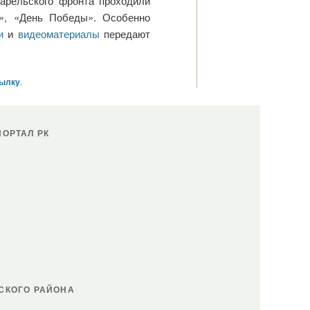
Карельского фронта проходили
», «День Победы». Особенно
ии
и
видеоматериалы
передают
сылку
.
ОРТАЛ РК
СКОГО РАЙОНА