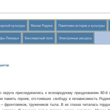
орской культуры
Малая Родина
Памятники истории и культуры
афы Поморья
Бессмертный полк
Электронные ресурсы
дактор
о округа присоединились к всенародному празднованию 80-й
и память героев, отстоявших свободу и независимость Родин
– фронтовиков, тружеников тыла. В их глазах читалась гордос