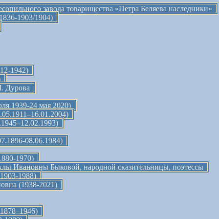
есопильного завода товарищества «Петра Беляева наследники»
1836-1903/1904)
12-1942)
)
. Дурова
ля 1939-24 мая 2020)
05.1911–16.01.2004)
.1945–12.02.1993)
7.1896-08.06.1984)
1880-1970)
клы Ивановны Быковой, народной сказительницы, поэтессы
1903-1988)
овна (1938-2021)
.1878–1946)