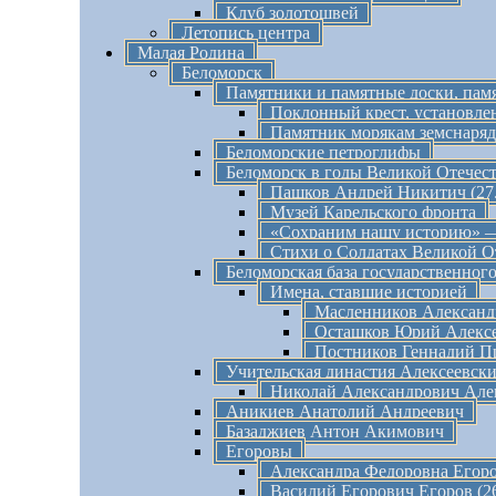
Клуб золотошвей
Летопись центра
Малая Родина
Беломорск
Памятники и памятные доски, пам
Поклонный крест, установлен
Памятник морякам земснаря
Беломорские петроглифы
Беломорск в годы Великой Отечес
Пашков Андрей Никитич (27.0
Музей Карельского фронта
«Сохраним нашу историю» —
Стихи о Солдатах Великой О
Беломорская база государственног
Имена, ставшие историей
Масленников Александр
Осташков Юрий Алексе
Постников Геннадий П
Учительская династия Алексеевск
Николай Александрович Але
Аникиев Анатолий Андреевич
Базаджиев Антон Акимович
Егоровы
Александра Федоровна Егоров
Василий Егорович Егоров (26