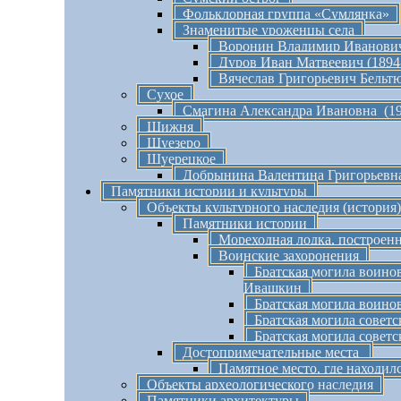
Фольклорная группа «Сумлянка»
Знаменитые уроженцы села
Воронин Владимир Иванови
Дуров Иван Матвеевич (1894
Вячеслав Григорьевич Бельтю
Сухое
Смагина Александра Ивановна (19
Шижня
Шуезеро
Шуерецкое
Добрынина Валентина Григорьевна 
Памятники истории и культуры
Объекты культурного наследия (история)
Памятники истории
Мореходная лодка, построенна
Воинские захоронения
Братская могила воинов
Ивашкин
Братская могила воино
Братская могила советс
Братская могила советс
Достопримечательные места
Памятное место, где находил
Объекты археологического наследия
Памятники архитектуры