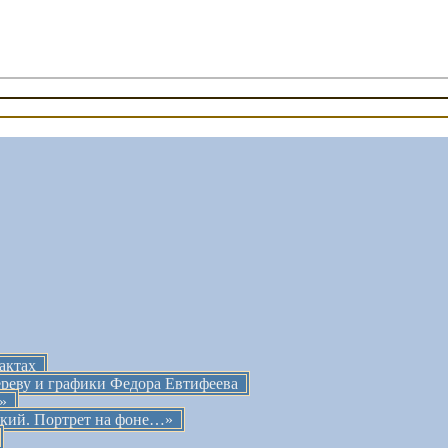
а
актах
ереву и графики Федора Евтифеева
»
кий. Портрет на фоне…»