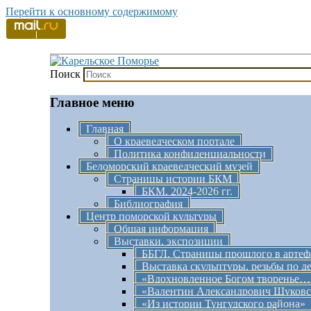
Перейти к основному содержимому
Поиск
Краеведение Беломорского район
Карельское Поморье
Главное меню
Главная
О краеведческом портале
Политика конфиденциальности
Беломорский краеведческий музей
Страницы истории БКМ
БКМ, 2024-2026 гг.
Библиография
Центр поморской культуры
Общая информация
Выставки, экспозиции
ББГЛ. Страницы прошлого в артеф
Выставка скульптуры, резьбы по д
«Вдохновленное Богом творенье…
«Валентин Александрович Щуковс
«Из истории Тунгудского района»