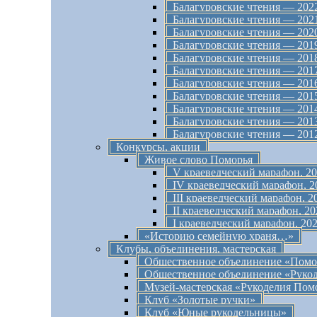
Балагуровские чтения — 202
Балагуровские чтения — 202
Балагуровские чтения — 202
Балагуровские чтения — 201
Балагуровские чтения — 201
Балагуровские чтения — 201
Балагуровские чтения — 201
Балагуровские чтения — 201
Балагуровские чтения — 201
Балагуровские чтения — 201
Балагуровские чтения — 201
Конкурсы, акции
Живое слово Поморья
V краеведческий марафон, 202
IV краеведческий марафон, 20
III краеведческий марафон, 20
II краеведческий марафон, 202
I краеведческий марафон, 202
«Историю семейную храня…»
Клубы, объединения, мастерская
Общественное объединение «Помо
Общественное объединение «Руко
Музей-мастерская «Рукоделия Пом
Клуб «Золотые ручки»
Клуб «Юные рукодельницы»