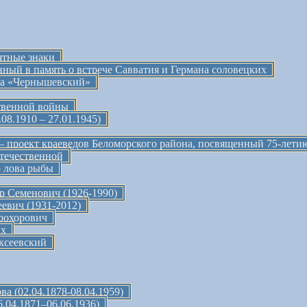
ятные знаки
ный в память о встрече Савватия и Германа соловецких
да «Чернышевский»
твенной войны
8.1910 – 27.01.1945)
 проект краеведов Беломорского района, посвященный 75-лет
течественной
о лова рыбы
 Семенович (1926-1990)
евич (1931-2012)
рохорович
их
ксеевский
а (02.04.1878-08.04.1959)
.04.1871–06.06.1936)