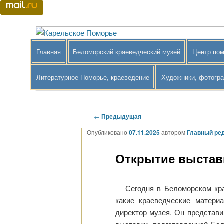
Перейти
к
основному
Краеведение Беломорского района
Карельское Поморье
содержимому
Главное
Главная
Беломорский краеведческий музей
Центр пом
меню
Литературное Поморье, краеведение
Художники, фотогр
Навигация
←
Предыдущая
по
Опубликовано
07.11.2025
автором
Главный ре
записям
Открытие выставк
Сегодня в Беломорском кра
какие краеведческие матери
директор музея. Он представ