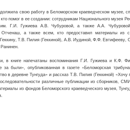
одолжила свою работу в Беломорском краеведческом музее, с
 кто помог в ее создании: сотрудникам Национального музея Р
 им. Г.И. Гужиева А.В. Чубуровой, а также А.А. Чубуровой
 Отченаш, а также всем, кто предоставил материалы из с
 Геккину, Т.В. Пилия (Геккиной), А.В. Иудиной, Ф.Ф. Евтифееву,
. Ранинен.
, в книге напечатаны воспоминания Г.И. Гужиева и К.Ф. Фил
 за были», опубликованная в газете «Беломорская трибуна»
во в деревне Тунгуда» и рассказ Т.В. Пилия (Геккиной) «Хочу
последовательности различные публикации из сборников, СМ
атериалы из фондов Беломорского краеведческого музея, Тунгу
в.