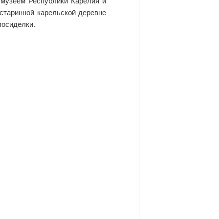
 музеем Республики Карелия и
 старинной карельской деревне
посиделки.