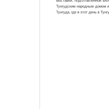
выставки, подготовленной Бе
Тунгудским народным домом им
Тунгуда, где в этот день в Ту