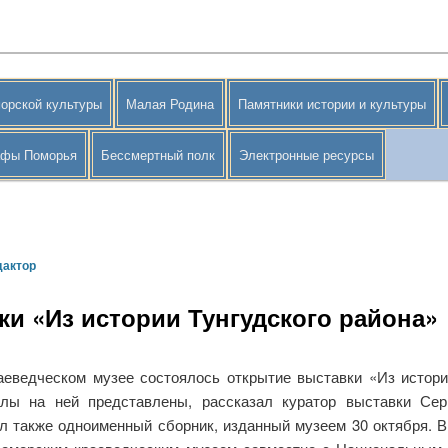
орской культуры
Малая Родина
Памятники истории и культуры
афы Поморья
Бессмертный полк
Электронные ресурсы
дактор
и «Из истории Тунгудского района»
еведческом музее состоялось открытие выставки «Из истории
алы на ней представлены, рассказал куратор выставки Сер
ил также одноименный сборник, изданный музеем 30 октября. 