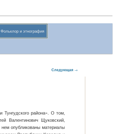
Поиск
Фольклор и этнография
Следующая
→
 Тунгудского района». О том,
гей Валентинович Щуковский,
В нем опубликованы материалы