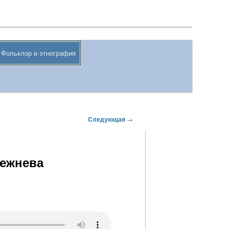
Поиск
Фольклор и этнография
Следующая
→
Лежнева