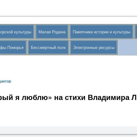
орской культуры
Малая Родина
Памятники истории и культуры
афы Поморья
Бессмертный полк
Электронные ресурсы
дактор
орый я люблю» на стихи Владимира 