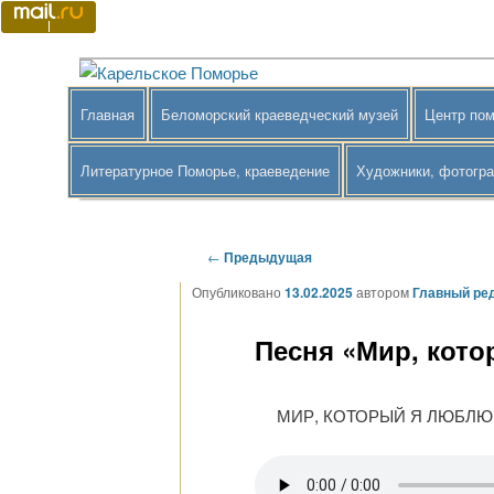
Перейти
к
основному
Краеведение Беломорского района
Карельское Поморье
содержимому
Главное
Главная
Беломорский краеведческий музей
Центр пом
меню
Литературное Поморье, краеведение
Художники, фотогр
Навигация
←
Предыдущая
по
Опубликовано
13.02.2025
автором
Главный ре
записям
Песня «Мир, кот
МИР, КОТОРЫЙ Я ЛЮБЛЮ