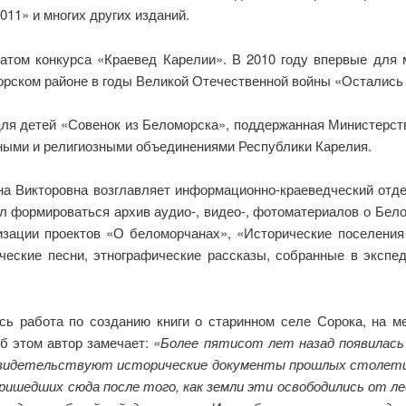
011» и многих других изданий.
атом конкурса «Краевед Карелии». В 2010 году впервые для
рском районе в годы Великой Отечественной войны «Остались 
 для детей «Совенок из Беломорска», поддержанная Министерс
ными и религиозными объединениями Республики Карелия.
на Викторовна возглавляет информационно-краеведческий отде
ал формироваться архив аудио-, видео-, фотоматериалов о Бел
изации проектов «О беломорчанах», «Исторические поселения
ические песни, этнографические рассказы, собранные в экспе
ь работа по созданию книги о старинном селе Сорока, на ме
б этом автор замечает:
«Более пятисот лет назад появилась 
м свидетельствуют исторические документы прошлых столети
ришедших сюда после того, как земли эти освободились от ле