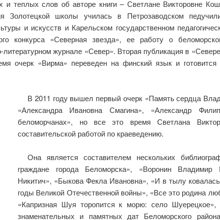
х и теплых слов об авторе книги – Светлане Викторовне Кош
ния Золотецкой школы училась в Петрозаводском педучи
ьтуры и искусств и Карельском государственном педагогическ
ного конкурса «Северная звезда», ее работу о беломорск
о-литературном журнале «Север». Вторая публикация в «Север
емя очерк «Вирма» переведен на финский язык и готовится 
В 2011 году вышел первый очерк «Память сердца Влад
«Александра Ивановна Смагина», «Александр Фил
беломорчанах», но все это время Светлана Виктор
составительской работой по краеведению.
Она является составителем нескольких библиогра
граждане города Беломорска», «Воронин Владимир 
Никитич», «Быкова Фекла Ивановна», «И в тылу ковалась
годы Великой Отечественной войны», «Все это родина лю
«Капризная Шуя торопится к морю: село Шуерецкое», 
знаменательных и памятных дат Беломорского района