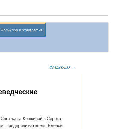
Поиск
Фольклор и этнография
Следующая
→
еведческие
и Светланы Кошкиной «Сорока-
ным предпринимателем Еленой