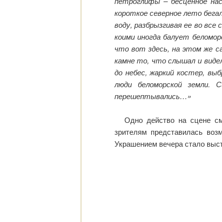
петроглифы – бесценное нас
короткое северное лето бегал
воду, разбрызгивая ее во все
коими иногда балует беломор
что вот здесь, на этом же са
камне то, что слышал и видел
до небес, жаркий костер, вы
люди беломорской земли. 
перешептывались…»
Одно действо на сцене см
зрителям представилась воз
Украшением вечера стало выст