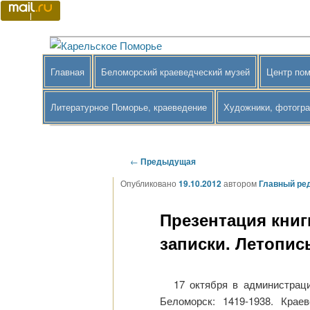
Перейти
к
основному
Краеведение Беломорского района
Карельское Поморье
содержимому
Главное
Главная
Беломорский краеведческий музей
Центр пом
меню
Литературное Поморье, краеведение
Художники, фотогр
Навигация
←
Предыдущая
по
Опубликовано
19.10.2012
автором
Главный ре
записям
Презентация книг
записки. Летопис
17 октября в администрац
Беломорск: 1419-1938. Крае