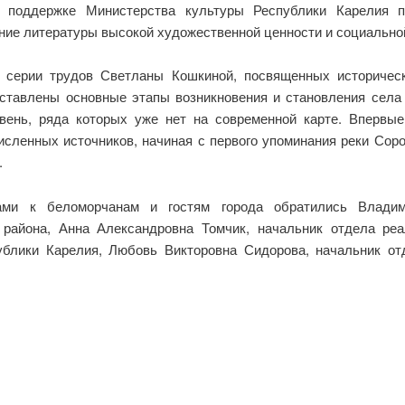
 поддержке Министерства культуры Республики Карелия по
ние литературы высокой художественной ценности и социально
 серии трудов Светланы Кошкиной, посвященных историчес
дставлены основные этапы возникновения и становления села
вень, ряда которых уже нет на современной карте. Впервы
исленных источников, начиная с первого упоминания реки Соро
.
ами к беломорчанам и гостям города обратились Владим
 района, Анна Александровна Томчик, начальник отдела реа
ублики Карелия, Любовь Викторовна Сидорова, начальник от