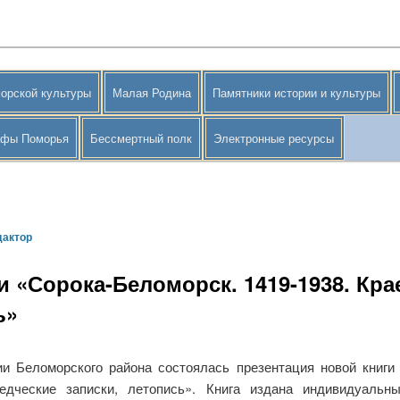
орской культуры
Малая Родина
Памятники истории и культуры
афы Поморья
Бессмертный полк
Электронные ресурсы
дактор
и «Сорока-Беломорск. 1419-1938. Кра
ь»
ии Беломорского района состоялась презентация новой книг
ведческие записки, летопись». Книга издана индивидуаль