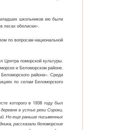
 младших школьников ею были
в лесах обелиски».
твом по вопросам национальной
л Центра поморской культуры.
оморске и Беломорском районе.
 Беломорского района». Среди
дициях по селам Беломорского
сте которого в 1938 году был
деревня в устье реки Сороки,
й. Но еще раньше письменных
дника, рассказали беломорские