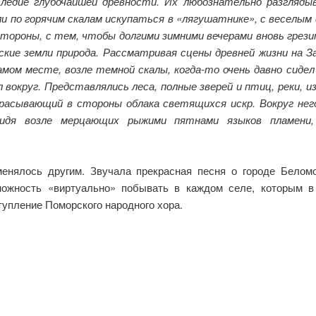
ледие глубочайшей древности. Их любознательно разгляды
и по горячим скалам искупаться в «лягушатнике», с веселым
 стороны, с тем, чтобы долгими зимними вечерами вновь грез
ские земли природа. Рассматривая сцены древней жизни на За
мом месте, возле темной скалы, когда-то очень давно сидел
 вокруг. Представлялись леса, полные зверей и птиц, реки, 
брасывающий в стороны облака светящихся искр. Вокруг не
Сидя возле мерцающих рыжими пятнами языков пламени
енялось другим. Звучала прекрасная песня о городе Беломо
можность «виртуально» побывать в каждом селе, которым в
упление Поморского народного хора.