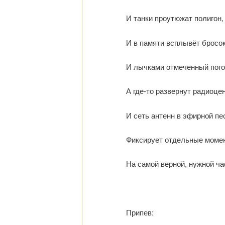
И танки проутюжат полигон,
И в памяти всплывёт бросок
И лычками отмеченный пого
А где-то развернут радиоце
И сеть антенн в эфирной пе
Фиксирует отдельные моме
На самой верной, нужной ча
Припев: