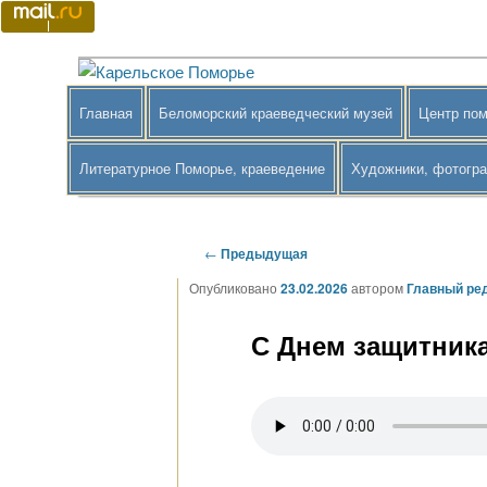
Перейти
к
основному
Краеведение Беломорского района
Карельское Поморье
содержимому
Главное
Главная
Беломорский краеведческий музей
Центр пом
меню
Литературное Поморье, краеведение
Художники, фотогр
Навигация
←
Предыдущая
по
Опубликовано
23.02.2026
автором
Главный ре
записям
С Днем защитника