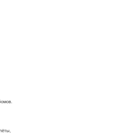
бомов.
лёты,