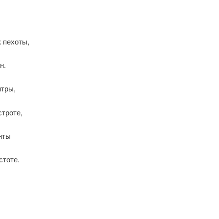
 пехоты,
н.
нтры,
строте,
нты
стоте.