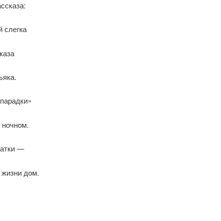
ассказа:
 слегка
каза
ьяка.
«парадки»
 ночном.
датки —
 жизни дом.