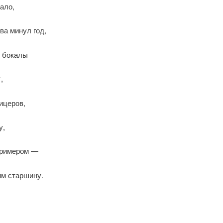
ало,
ва минул год,
 бокалы
,
ицеров,
у,
 примером —
м старшину.