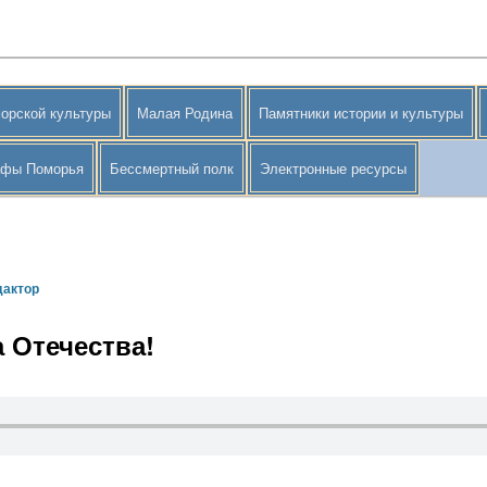
орской культуры
Малая Родина
Памятники истории и культуры
афы Поморья
Бессмертный полк
Электронные ресурсы
дактор
 Отечества!