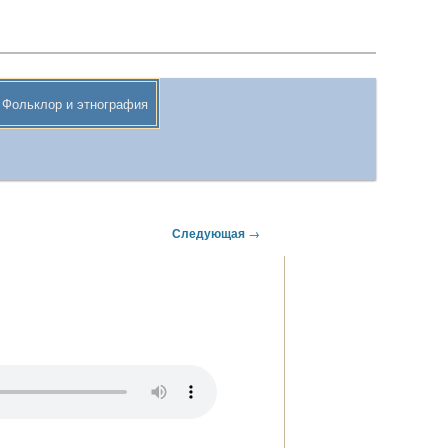
Поиск
Фольклор и этнография
Следующая
→