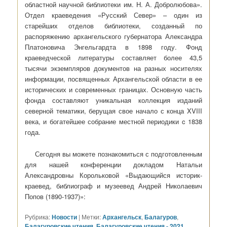
областной научной библиотеки им. Н. А. Добролюбова».
Отдел краеведения «Русский Север» – один из
старейших отделов библиотеки, созданный по
распоряжению архангельского губернатора Александра
Платоновича Энгельгардта в 1898 году. Фонд
краеведческой литературы составляет более 43,5
тысячи экземпляров документов на разных носителях
информации, посвященных Архангельской области в ее
исторических и современных границах. Основную часть
фонда составляют уникальная коллекция изданий
северной тематики, берущая свое начало с конца XVIII
века, и богатейшее собрание местной периодики c 1838
года.
Сегодня вы можете познакомиться с подготовленным
для нашей конференции докладом Натальи
Александровны Корольковой «Выдающийся историк-
краевед, библиограф и музеевед Андрей Николаевич
Попов (1890-1937)»:
Рубрика:
Новости
|
Метки:
Архангельск
,
Балагуров
,
Балагуровские чтения
,
Балагуровские чтения - 2021
,