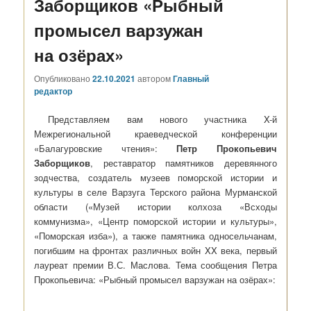
Заборщиков «Рыбный
промысел варзужан
на озёрах»
Опубликовано
22.10.2021
автором
Главный
редактор
Представляем вам нового участника X-й
Межрегиональной краеведческой конференции
«Балагуровские чтения»:
Петр Прокопьевич
Заборщиков
, реставратор памятников деревянного
зодчества, создатель музеев поморской истории и
культуры в селе Варзуга Терского района Мурманской
области («Музей истории колхоза «Всходы
коммунизма», «Центр поморской истории и культуры»,
«Поморская изба»), а также памятника односельчанам,
погибшим на фронтах различных войн XX века, первый
лауреат премии В.С. Маслова. Тема сообщения Петра
Прокопьевича: «Рыбный промысел варзужан на озёрах»: