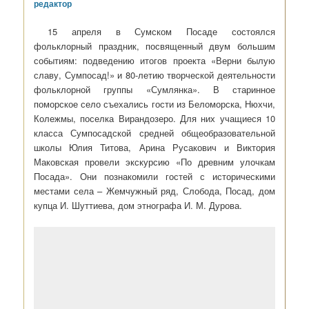
редактор
15 апреля в Сумском Посаде состоялся
фольклорный праздник, посвященный двум большим
событиям: подведению итогов проекта «Верни былую
славу, Сумпосад!» и 80-летию творческой деятельности
фольклорной группы «Сумлянка». В старинное
поморское село съехались гости из Беломорска, Нюхчи,
Колежмы, поселка Вирандозеро. Для них учащиеся 10
класса Сумпосадской средней общеобразовательной
школы Юлия Титова, Арина Русакович и Виктория
Маковская провели экскурсию «По древним улочкам
Посада». Они познакомили гостей с историческими
местами села – Жемчужный ряд, Слобода, Посад, дом
купца И. Шуттиева, дом этнографа И. М. Дурова.