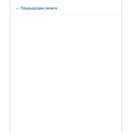
Навигация
←
Предыдущие записи
по
записям