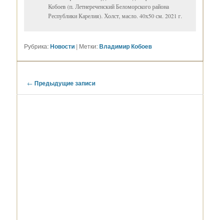
Кобоев (п. Летнереченский Беломорского района
Республики Карелия). Холст, масло. 40х50 см. 2021 г.
Рубрика:
Новости
|
Метки:
Владимир Кобоев
Навигация
←
Предыдущие записи
по
записям