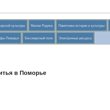
орской культуры
Малая Родина
Памятники истории и культуры
афы Поморья
Бессмертный полк
Электронные ресурсы
итья в Поморье