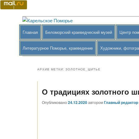
Перейти
Перейти
к
к
основному
дополнительному
Краеведение Беломорского района
Карельское Поморье
содержимому
содержимому
Главное
Главная
Беломорский краеведческий музей
Центр пом
меню
Литературное Поморье, краеведение
Художники, фотогр
АРХИВ МЕТКИ:
ЗОЛОТНОЕ_ШИТЬЕ
О традициях золотного ш
Опубликовано
24.12.2020
автором
Главный редактор