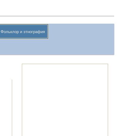
Поиск
Фольклор и этнография