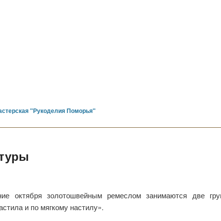
астерская "Рукоделия Поморья"
ьтуры
ние октября золотошвейным ремеслом занимаются две гру
стила и по мягкому настилу».