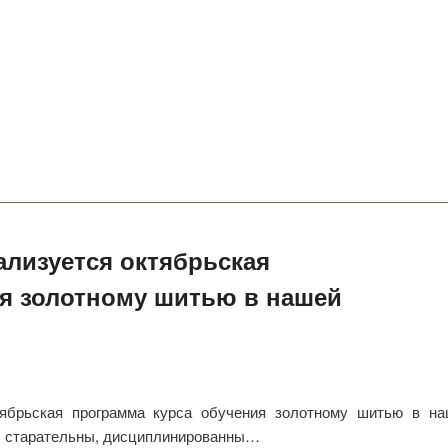
ализуется октябрьская
ия золотному шитью в нашей
тябрьская программа курса обучения золотному шитью в н
ы, старательны, дисциплинированны…