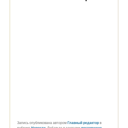
Запись опубликована автором
Главный редактор
в
рубрике
Новости
. Добавьте в закладки
постоянную