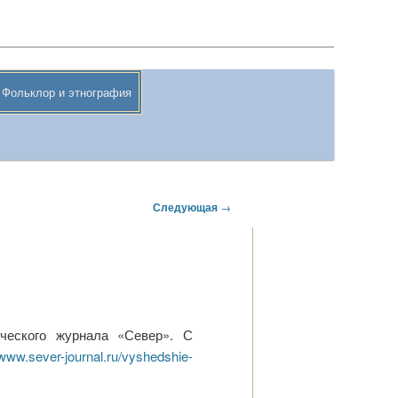
Поиск
Фольклор и этнография
Следующая
→
ческого журнала «Север». С
/www.sever-journal.ru/vyshedshie-