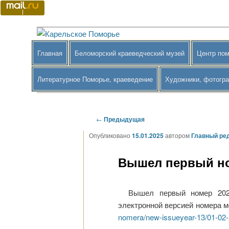
Перейти
к
основному
Краеведение Беломорского района
Карельское Поморье
содержимому
Главное
Главная
Беломорский краеведческий музей
Центр пом
меню
Литературное Поморье, краеведение
Художники, фотогр
Навигация
←
Предыдущая
по
Опубликовано
15.01.2025
автором
Главный ре
записям
Вышел первый но
Вышел первый номер 2025
электронной версией номера м
nomera/new-issueyear-13/01-02-