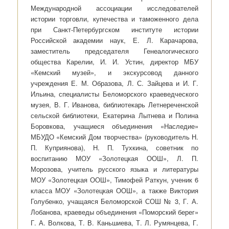
Международной ассоциации исследователей
истории торговли, купечества и таможенного дела
при Санкт-Петербургском институте истории
Российской академии наук, Е. Л. Карачарова,
заместитель председателя Генеалогического
общества Карелии, И. И. Устин, директор МБУ
«Кемский музей», и экскурсовод данного
учреждения Е. М. Образова, Л. С. Зайцева и И. Г.
Ильина, специалисты Беломорского краеведческого
музея, В. Г. Иванова, библиотекарь Летнереченской
сельской библиотеки, Екатерина Лытнева и Полина
Боровкова, учащиеся объединения «Наследие»
МБУДО «Кемский Дом творчества» (руководитель Н.
П. Куприянова), Н. П. Тухкина, советник по
воспитанию МОУ «Золотецкая ООШ», Л. П.
Морозова, учитель русского языка и литературы
МОУ «Золотецкая ООШ», Тимофей Раткун, ученик 6
класса МОУ «Золотецкая ООШ», а также Виктория
Голубенко, учащаяся Беломорской СОШ № 3, Г. А.
Лобанова, краеведы объединения «Поморский берег»
Г. А. Волкова, Т. В. Каньшиева, Т. Л. Румянцева, Г.