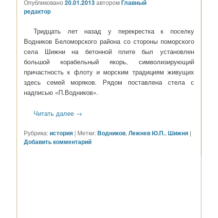
Опубликовано
20.01.2013
автором
Главный
редактор
Тридцать лет назад у перекрестка к поселку
Водников Беломорского района со стороны поморского
села Шижни на бетонной плите был установлен
большой корабельный якорь, символизирующий
причастность к флоту и морским традициям живущих
здесь семей моряков. Рядом поставлена стела с
надписью «П.Водников».
Читать далее
→
Рубрика:
история
|
Метки:
Водников
,
Лежнев Ю.П.
,
Шижня
|
Добавить комментарий